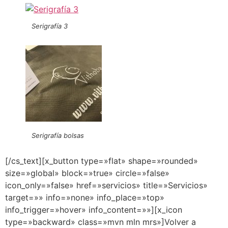
Serigrafía 3
Serigrafía bolsas
[/cs_text][x_button type=»flat» shape=»rounded»
size=»global» block=»true» circle=»false»
icon_only=»false» href=»servicios» title=»Servicios»
target=»» info=»none» info_place=»top»
info_trigger=»hover» info_content=»»][x_icon
type=»backward» class=»mvn mln mrs»]Volver a