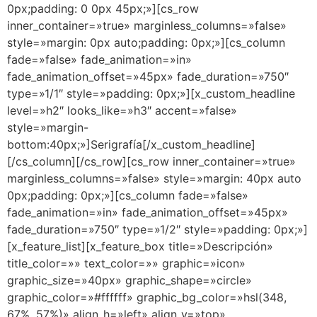
0px;padding: 0 0px 45px;»][cs_row
inner_container=»true» marginless_columns=»false»
style=»margin: 0px auto;padding: 0px;»][cs_column
fade=»false» fade_animation=»in»
fade_animation_offset=»45px» fade_duration=»750″
type=»1/1″ style=»padding: 0px;»][x_custom_headline
level=»h2″ looks_like=»h3″ accent=»false»
style=»margin-
bottom:40px;»]Serigrafía[/x_custom_headline]
[/cs_column][/cs_row][cs_row inner_container=»true»
marginless_columns=»false» style=»margin: 40px auto
0px;padding: 0px;»][cs_column fade=»false»
fade_animation=»in» fade_animation_offset=»45px»
fade_duration=»750″ type=»1/2″ style=»padding: 0px;»]
[x_feature_list][x_feature_box title=»Descripción»
title_color=»» text_color=»» graphic=»icon»
graphic_size=»40px» graphic_shape=»circle»
graphic_color=»#ffffff» graphic_bg_color=»hsl(348,
67%, 57%)» align_h=»left» align_v=»top»