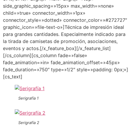
side_graphic_spacing=»15px» max_width=»none»
child=»true» connector_width=»1px»
connector_style=»dotted» connector_color=»#272727″
graphic_icon=»file-text-o»]Técnica de impresión ideal
para grandes cantidades. Especialmente indicado para
la tirada de camisetas de promoción, asociaciones,
eventos y actos.[/x_feature_box][/x_feature_list]
[/cs_column][cs_column fade=»false»
fade_animation=»in» fade_animation_offset=»45px»
fade_duration=»750″ type=»1/2″ style=»padding: 0px;»]
[cs_text]
Serigrafía 1
Serigrafía 2