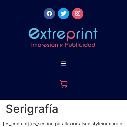
Serigrafía
[cs_content][cs_section parallax=»false» style=»margin: