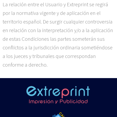
La relación entre el Usuario y
Extreprint
se regirá
por la normativa vigente y de aplicación en el
territorio español. De surgir cualquier controversia
en relación con la interpretación y/o a la aplicación
de estas Condiciones las partes someterán sus
conflictos a la jurisdicción ordinaria sometiéndose
a los jueces y tribunales que correspondan
conforme a derecho.