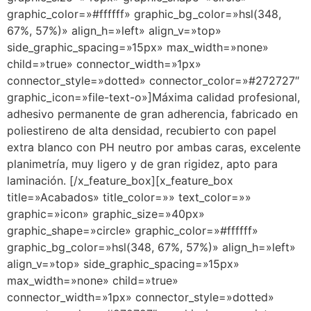
graphic_color=»#ffffff» graphic_bg_color=»hsl(348,
67%, 57%)» align_h=»left» align_v=»top»
side_graphic_spacing=»15px» max_width=»none»
child=»true» connector_width=»1px»
connector_style=»dotted» connector_color=»#272727″
graphic_icon=»file-text-o»]Máxima calidad profesional,
adhesivo permanente de gran adherencia, fabricado en
poliestireno de alta densidad, recubierto con papel
extra blanco con PH neutro por ambas caras, excelente
planimetría, muy ligero y de gran rigidez, apto para
laminación. [/x_feature_box][x_feature_box
title=»Acabados» title_color=»» text_color=»»
graphic=»icon» graphic_size=»40px»
graphic_shape=»circle» graphic_color=»#ffffff»
graphic_bg_color=»hsl(348, 67%, 57%)» align_h=»left»
align_v=»top» side_graphic_spacing=»15px»
max_width=»none» child=»true»
connector_width=»1px» connector_style=»dotted»