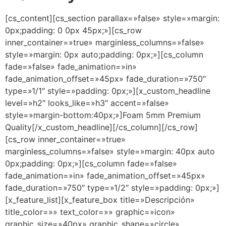
[cs_content][cs_section parallax=»false» style=»margin:
0px;padding: 0 0px 45px;»][cs_row
inner_container=»true» marginless_columns=»false»
style=»margin: 0px auto;padding: 0px;»][cs_column
fade=»false» fade_animation=»in»
fade_animation_offset=»45px» fade_duration=»750″
type=»1/1″ style=»padding: 0px;»][x_custom_headline
level=»h2″ looks_like=»h3″ accent=»false»
style=»margin-bottom:40px;»]Foam 5mm Premium
Quality[/x_custom_headline][/cs_column][/cs_row]
[cs_row inner_container=»true»
marginless_columns=»false» style=»margin: 40px auto
0px;padding: 0px;»][cs_column fade=»false»
fade_animation=»in» fade_animation_offset=»45px»
fade_duration=»750″ type=»1/2″ style=»padding: 0px;»]
[x_feature_list][x_feature_box title=»Descripción»
title_color=»» text_color=»» graphic=»icon»
graphic_size=»40px» graphic_shape=»circle»