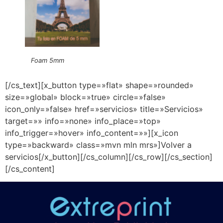
Foam 5mm
[/cs_text][x_button type=»flat» shape=»rounded»
size=»global» block=»true» circle=»false»
icon_only=»false» href=»servicios» title=»Servicios»
target=»» info=»none» info_place=»top»
info_trigger=»hover» info_content=»»][x_icon
type=»backward» class=»mvn mln mrs»]Volver a
servicios[/x_button][/cs_column][/cs_row][/cs_section]
[/cs_content]