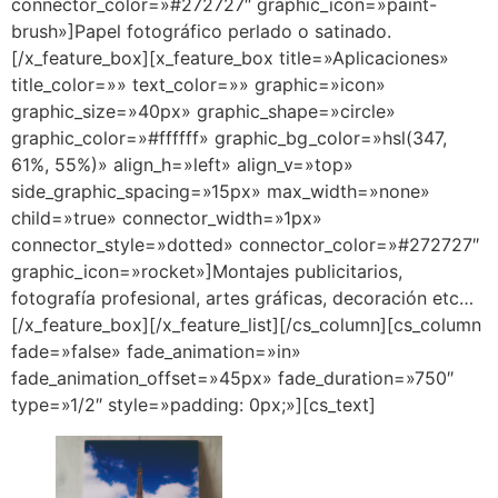
connector_color=»#272727″ graphic_icon=»paint-
brush»]Papel fotográfico perlado o satinado.
[/x_feature_box][x_feature_box title=»Aplicaciones»
title_color=»» text_color=»» graphic=»icon»
graphic_size=»40px» graphic_shape=»circle»
graphic_color=»#ffffff» graphic_bg_color=»hsl(347,
61%, 55%)» align_h=»left» align_v=»top»
side_graphic_spacing=»15px» max_width=»none»
child=»true» connector_width=»1px»
connector_style=»dotted» connector_color=»#272727″
graphic_icon=»rocket»]Montajes publicitarios,
fotografía profesional, artes gráficas, decoración etc…
[/x_feature_box][/x_feature_list][/cs_column][cs_column
fade=»false» fade_animation=»in»
fade_animation_offset=»45px» fade_duration=»750″
type=»1/2″ style=»padding: 0px;»][cs_text]